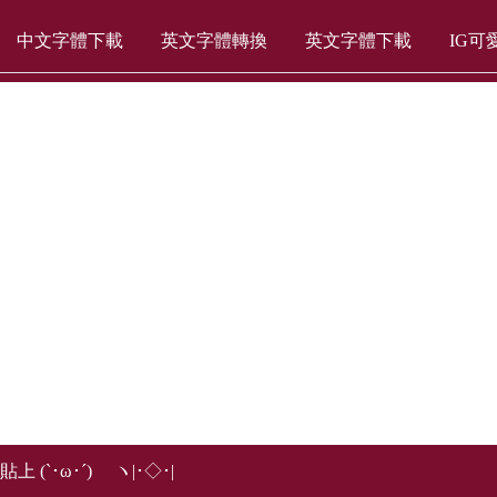
中文字體下載
英文字體轉換
英文字體下載
IG可
上 (`･ω･´)ゞ ヽ|･◇･|ゞ