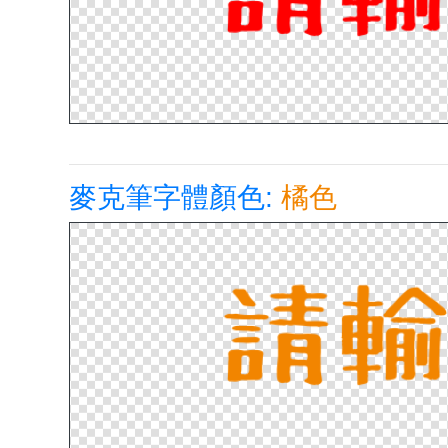
麥克筆字體顏色:
橘色