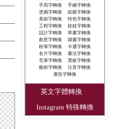
手寫字轉換
手繪字轉換
塗鴉字轉換
綜藝字轉換
美術字轉換
特色字轉換
工程字轉換
娃娃字轉換
設計字轉換
草書字轉換
創意字轉換
隸書字轉換
粉筆字轉換
卡通字轉換
名片字轉換
書法字轉換
毛筆字轉換
黑板字轉換
藝術字轉換
注音字轉換
廣告字轉換
英文字體轉換
Instagram 特殊轉換