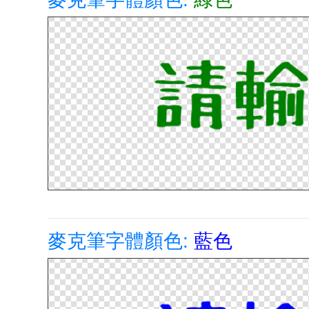
麥克筆字體顏色:
藍色