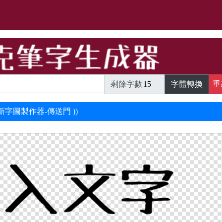
剩餘字數
字體轉換
重
最新字圖製作器-傳送門 ))