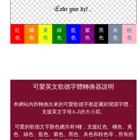
紅
橘
黃
綠
藍
紫
黑
灰
粉
色
色
色
色
色
色
色
色
色
可愛英文歌德字體轉換器說明
本網站內所轉換出來的可愛歌德字都是屬於開源字體，
支援英文字母A-Z的大小寫。
可愛的歌德文字顏色總共有9種，支援紅色、橘色、黃
色、綠色、藍色、紫色、黑色、灰色和粉色等，所有的