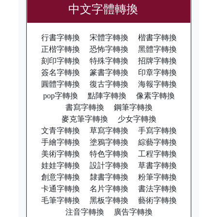
中文字體轉換
行書字轉換
宋體字轉換
楷書字轉換
正楷字轉換
恐怖字轉換
黑體字轉換
刻印字轉換
特殊字轉換
招牌字轉換
簽名字轉換
篆書字轉換
印章字轉換
圓體字轉換
復古字轉換
海報字轉換
pop字轉換
點陣字轉換
像素字轉換
書寫字轉換
鋼筆字轉換
麥克筆字轉換
少女字轉換
文青字轉換
草寫字轉換
手寫字轉換
手繪字轉換
塗鴉字轉換
綜藝字轉換
美術字轉換
特色字轉換
工程字轉換
娃娃字轉換
設計字轉換
草書字轉換
創意字轉換
隸書字轉換
粉筆字轉換
卡通字轉換
名片字轉換
書法字轉換
毛筆字轉換
黑板字轉換
藝術字轉換
注音字轉換
廣告字轉換