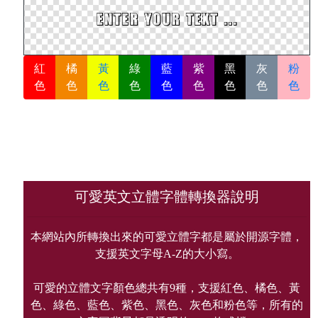
紅
橘
黃
綠
藍
紫
黑
灰
粉
色
色
色
色
色
色
色
色
色
可愛英文立體字體轉換器說明
本網站內所轉換出來的可愛立體字都是屬於開源字體，
支援英文字母A-Z的大小寫。
可愛的立體文字顏色總共有9種，支援紅色、橘色、黃
色、綠色、藍色、紫色、黑色、灰色和粉色等，所有的