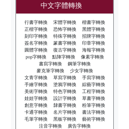
中文字體轉換
行書字轉換
宋體字轉換
楷書字轉換
正楷字轉換
恐怖字轉換
黑體字轉換
刻印字轉換
特殊字轉換
招牌字轉換
簽名字轉換
篆書字轉換
印章字轉換
圓體字轉換
復古字轉換
海報字轉換
pop字轉換
點陣字轉換
像素字轉換
書寫字轉換
鋼筆字轉換
麥克筆字轉換
少女字轉換
文青字轉換
草寫字轉換
手寫字轉換
手繪字轉換
塗鴉字轉換
綜藝字轉換
美術字轉換
特色字轉換
工程字轉換
娃娃字轉換
設計字轉換
草書字轉換
創意字轉換
隸書字轉換
粉筆字轉換
卡通字轉換
名片字轉換
書法字轉換
毛筆字轉換
黑板字轉換
藝術字轉換
注音字轉換
廣告字轉換