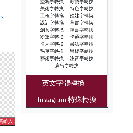
塗鴉字轉換
綜藝字轉換
美術字轉換
特色字轉換
工程字轉換
娃娃字轉換
下
設計字轉換
草書字轉換
創意字轉換
隸書字轉換
粉筆字轉換
卡通字轉換
名片字轉換
書法字轉換
毛筆字轉換
黑板字轉換
藝術字轉換
注音字轉換
廣告字轉換
英文字體轉換
Instagram 特殊轉換
新輸入