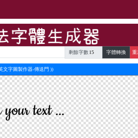
剩餘字數
字體轉換
重
新英文字圖製作器-傳送門 ))