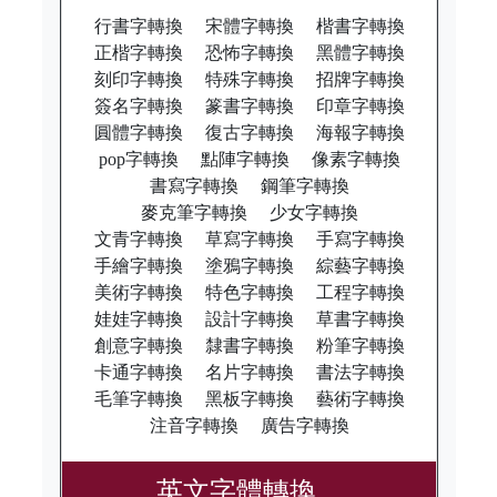
行書字轉換
宋體字轉換
楷書字轉換
正楷字轉換
恐怖字轉換
黑體字轉換
刻印字轉換
特殊字轉換
招牌字轉換
簽名字轉換
篆書字轉換
印章字轉換
圓體字轉換
復古字轉換
海報字轉換
pop字轉換
點陣字轉換
像素字轉換
書寫字轉換
鋼筆字轉換
麥克筆字轉換
少女字轉換
文青字轉換
草寫字轉換
手寫字轉換
手繪字轉換
塗鴉字轉換
綜藝字轉換
美術字轉換
特色字轉換
工程字轉換
娃娃字轉換
設計字轉換
草書字轉換
創意字轉換
隸書字轉換
粉筆字轉換
卡通字轉換
名片字轉換
書法字轉換
毛筆字轉換
黑板字轉換
藝術字轉換
注音字轉換
廣告字轉換
英文字體轉換