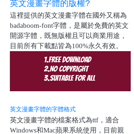
英文漫畫字體的版權?
這裡提供的英文漫畫字體在國外又稱為
badaboom-font字體，是屬於免費的英文
開源字體，既無版權且可以商業用途，
目前所有下載點皆為100%永久有效。
英文漫畫字體的字體格式
英文漫畫字體的檔案格式為ttf，適合
Windows和Mac蘋果系統使用，目前親