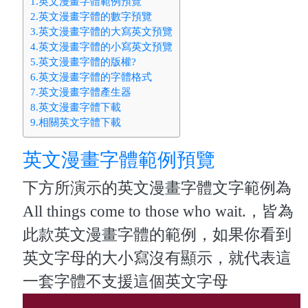
1.英文漫畫字體範例預覽
2.英文漫畫字體的數字預覽
3.英文漫畫字體的大寫英文預覽
4.英文漫畫字體的小寫英文預覽
5.英文漫畫字體的版權?
6.英文漫畫字體的字體格式
7.英文漫畫字體產生器
8.英文漫畫字體下載
9.相關英文字體下載
英文漫畫字體範例預覽
下方所演示的英文漫畫字體文字範例為
All things come to those who wait.，皆為
此款英文漫畫字體的範例，如果你看到
英文字母的大小寫沒有顯示，就代表這
一套字體不支援這個英文字母